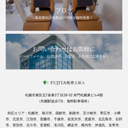
ブログ
美容業向け税務会計情報を随時更新！
お問い合わせはお気軽に
メールフォーム、公式LINE、お電話、お気軽にご連絡を！
札幌市東区北7条東3丁目28-32 井門札幌東ビル4階
（札幌駅徒歩7分、無料駐車場有）
対応エリア：札幌市、旭川市、函館市、釧路市、苫小牧市、帯広市、小樽
市、北見市、江別市、室蘭市、千歳市、岩見沢市、恵庭市、北広島市、石狩
市、登別市、北斗市、音更町、滝川氏、網走市、稚内市、伊達氏、名寄市、