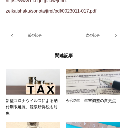
https://www.nta.go.jp/law/joho-
zeikaishaku/sonota/jirei/pdf/0023011-017.pdf
前の記事
次の記事
関連記事
新型コロナウイルスによる納
令和2年 年末調整の変更点
付期限延長、源泉所得税も対
象