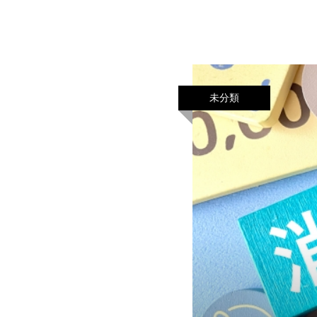
るQ&A」も公表され
未分類