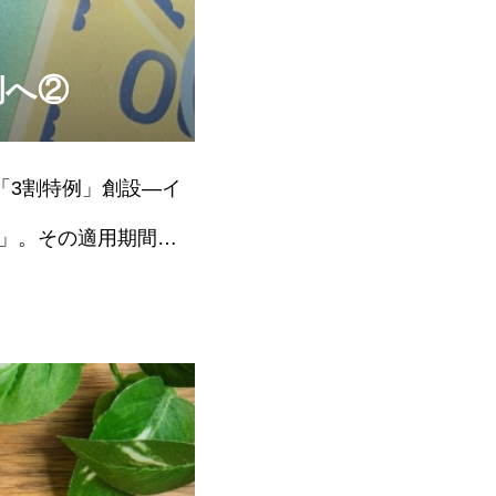
例へ②
3割特例」創設―イ
」。その適用期間