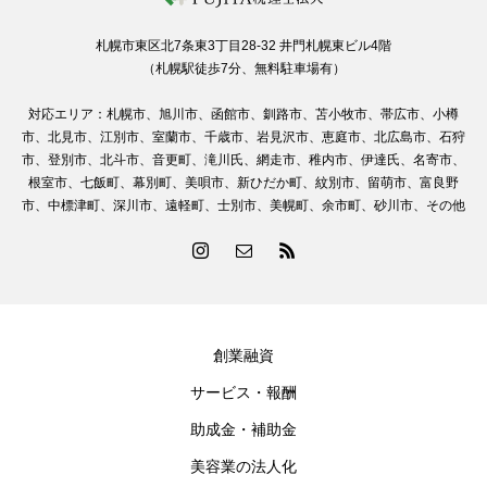
札幌市東区北7条東3丁目28-32 井門札幌東ビル4階
（札幌駅徒歩7分、無料駐車場有）
対応エリア：札幌市、旭川市、函館市、釧路市、苫小牧市、帯広市、小樽
市、北見市、江別市、室蘭市、千歳市、岩見沢市、恵庭市、北広島市、石狩
市、登別市、北斗市、音更町、滝川氏、網走市、稚内市、伊達氏、名寄市、
根室市、七飯町、幕別町、美唄市、新ひだか町、紋別市、留萌市、富良野
市、中標津町、深川市、遠軽町、士別市、美幌町、余市町、砂川市、その他
創業融資
サービス・報酬
助成金・補助金
美容業の法人化